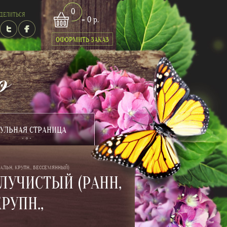
0
ДЕЛИТЬСЯ
= 0 р.
ОФОРМИТЬ ЗАКАЗ
УЛЬНАЯ СТРАНИЦА
ЛЬН, КРУПН., БЕССЕМЯННЫЙ)
УЧИСТЫЙ (РАНН,
РУПН.,