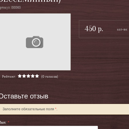
ртикул:
180363
450
р.
Рейтинг:
(0 голосов)
Оставьте отзыв
Заполните обязательные поля
*
.
Имя:
*