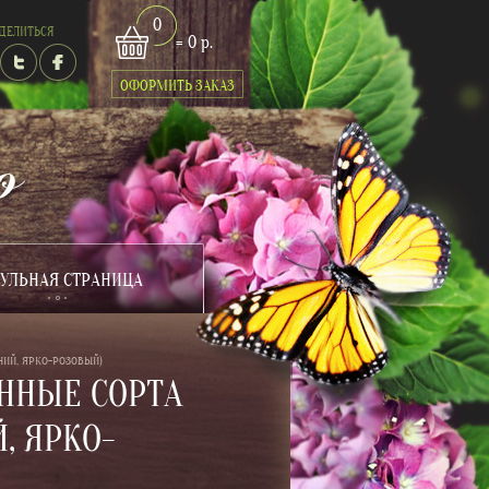
0
ДЕЛИТЬСЯ
= 0 р.
ОФОРМИТЬ ЗАКАЗ
УЛЬНАЯ СТРАНИЦА
ИЙ, ЯРКО-РОЗОВЫЙ)
ННЫЕ СОРТА
, ЯРКО-