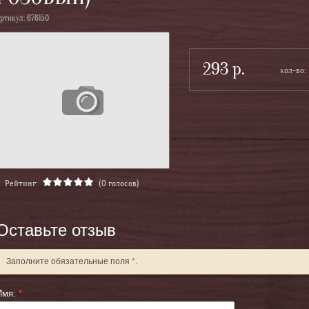
ртикул:
676150
293
р.
Рейтинг:
(0 голосов)
Оставьте отзыв
Заполните обязательные поля
*
.
Имя:
*