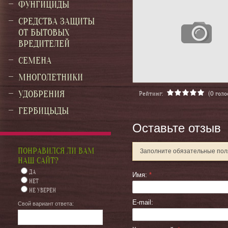
ФУНГИЦИДЫ
СРЕДСТВА ЗАЩИТЫ
ОТ БЫТОВЫХ
ВРЕДИТЕЛЕЙ
СЕМЕНА
МНОГОЛЕТНИКИ
УДОБРЕНИЯ
Рейтинг:
(0 голо
ГЕРБИЦЫДЫ
Оставьте отзыв
ПОНРАВИЛСЯ ЛИ ВАМ
Заполните обязательные по
НАШ САЙТ?
ДА
Имя:
*
НЕТ
НЕ УВЕРЕН
E-mail:
Свой вариант ответа: