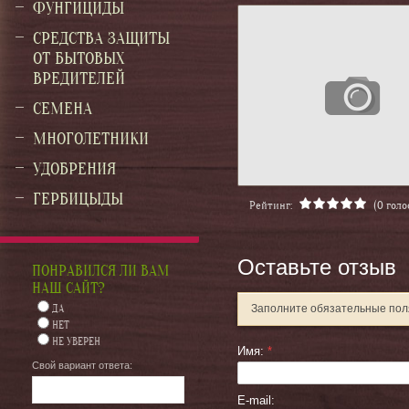
ФУНГИЦИДЫ
СРЕДСТВА ЗАЩИТЫ
ОТ БЫТОВЫХ
ВРЕДИТЕЛЕЙ
СЕМЕНА
МНОГОЛЕТНИКИ
УДОБРЕНИЯ
ГЕРБИЦЫДЫ
Рейтинг:
(0 голо
Оставьте отзыв
ПОНРАВИЛСЯ ЛИ ВАМ
НАШ САЙТ?
ДА
Заполните обязательные по
НЕТ
НЕ УВЕРЕН
Имя:
*
Свой вариант ответа:
E-mail: