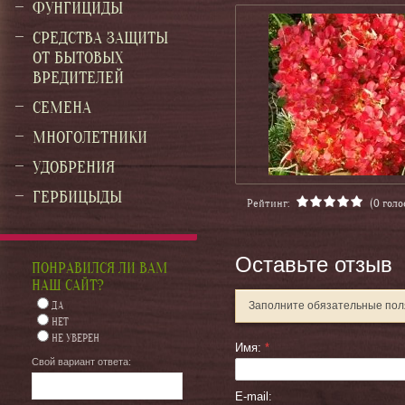
ФУНГИЦИДЫ
СРЕДСТВА ЗАЩИТЫ
ОТ БЫТОВЫХ
ВРЕДИТЕЛЕЙ
СЕМЕНА
МНОГОЛЕТНИКИ
УДОБРЕНИЯ
ГЕРБИЦЫДЫ
Рейтинг:
(0 голо
Оставьте отзыв
ПОНРАВИЛСЯ ЛИ ВАМ
НАШ САЙТ?
ДА
Заполните обязательные по
НЕТ
НЕ УВЕРЕН
Имя:
*
Свой вариант ответа:
E-mail: