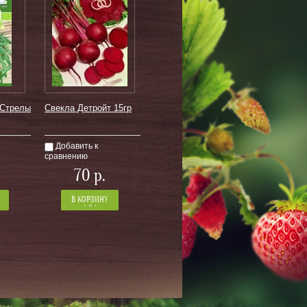
)Стрелы
Свекла Детройт 15гр
Добавить к
сравнению
+
−
+
70
р.
Количество:
от 1 шт по 1 шт
В КОРЗИНУ