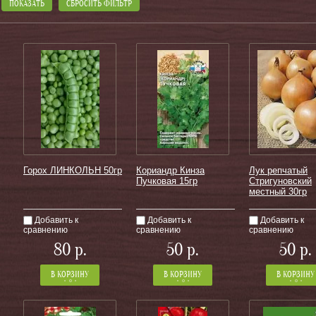
ПОКАЗАТЬ
СБРОСИТЬ ФИЛЬТР
Горох ЛИНКОЛЬН 50гр
Кориандр Кинза
Лук репчатый
Пучковая 15гр
Стригуновский
местный 30гр
Добавить к
Добавить к
Добавить к
сравнению
сравнению
сравнению
−
+
−
+
−
80
р.
50
р.
50
р.
Количество:
Количество:
Количество:
от 1 шт по 1 шт
от 1 шт по 1 шт
от 1 шт по 1 шт
В КОРЗИНУ
В КОРЗИНУ
В КОРЗИНУ