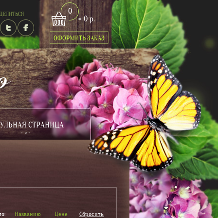
0
ДЕЛИТЬСЯ
= 0 р.
ОФОРМИТЬ ЗАКАЗ
УЛЬНАЯ СТРАНИЦА
о:
Названию
Цене
Сбросить