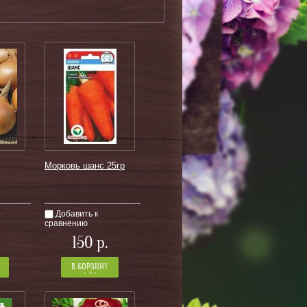
Морковь шанс 25гр
Добавить к
сравнению
+
−
+
150
р.
Количество:
от 1 шт по 1 шт
В КОРЗИНУ